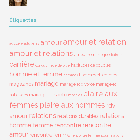
Étiquettes
amour et relation
amour
adultère
adultères
amour et relations
amour romantique
baisers
carrière
habitudes de couples
concubinage
divorce
homme et femme
hommes et femmes
hommes
mariage
magazines
mariage et divorce
mariage et
plaire aux
mariage et santé
habitudes
modèles
femmes
plaire aux hommes
rdv
relations
amour
relations
relations durables
rencontre
homme femme
rencontre
amour
rencontre femme
rencontre femme pour relations