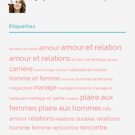
Étiquettes
amour et relation
amour
adultère
adultères
amour et relations
amour romantique
baisers
carrière
habitudes de couples
concubinage
divorce
homme et femme
hommes et femmes
hommes
mariage
magazines
mariage et divorce
mariage et
plaire aux
mariage et santé
habitudes
modèles
femmes
plaire aux hommes
rdv
relations
amour
relations
relations durables
rencontre
homme femme
rencontre