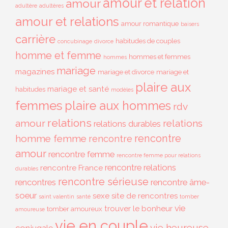
amour et relation
amour
adultère
adultères
amour et relations
amour romantique
baisers
carrière
habitudes de couples
concubinage
divorce
homme et femme
hommes et femmes
hommes
mariage
magazines
mariage et divorce
mariage et
plaire aux
mariage et santé
habitudes
modèles
femmes
plaire aux hommes
rdv
relations
amour
relations
relations durables
rencontre
homme femme
rencontre
amour
rencontre femme
rencontre femme pour relations
rencontre relations
rencontre France
durables
rencontre sérieuse
rencontres
rencontre âme-
soeur
sexe
site de rencontres
saint valentin
santé
tomber
vie
trouver le bonheur
tomber amoureux
amoureuse
vie en couple
vie heureuse