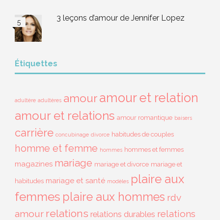
3 leçons d’amour de Jennifer Lopez
Étiquettes
amour et relation
amour
adultère
adultères
amour et relations
amour romantique
baisers
carrière
habitudes de couples
concubinage
divorce
homme et femme
hommes et femmes
hommes
mariage
magazines
mariage et divorce
mariage et
plaire aux
mariage et santé
habitudes
modèles
femmes
plaire aux hommes
rdv
relations
amour
relations
relations durables