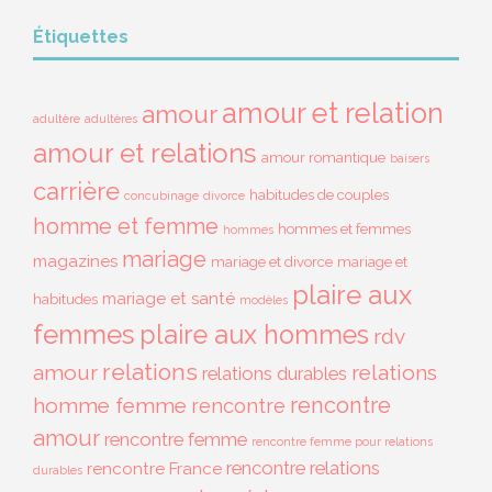
Étiquettes
amour et relation
amour
adultère
adultères
amour et relations
amour romantique
baisers
carrière
habitudes de couples
concubinage
divorce
homme et femme
hommes et femmes
hommes
mariage
magazines
mariage et divorce
mariage et
plaire aux
mariage et santé
habitudes
modèles
femmes
plaire aux hommes
rdv
relations
amour
relations
relations durables
rencontre
homme femme
rencontre
amour
rencontre femme
rencontre femme pour relations
rencontre relations
rencontre France
durables