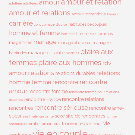
amour et relation
amour
adultère
adultères
amour et relations
amour romantique
baisers
carrière
habitudes de couples
concubinage
divorce
homme et femme
hommes et femmes
hommes
mariage
magazines
mariage et divorce
mariage et
plaire aux
mariage et santé
habitudes
modèles
femmes
plaire aux hommes
rdv
relations
amour
relations
relations durables
rencontre
homme femme
rencontre
amour
rencontre femme
rencontre femme pour relations
rencontre relations
rencontre France
durables
rencontre sérieuse
rencontres
rencontre âme-
soeur
sexe
site de rencontres
saint valentin
santé
tomber
vie
trouver le bonheur
tomber amoureux
amoureuse
vie en couple
vie heureuse