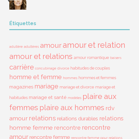
Étiquettes
amour et relation
amour
adultère
adultères
amour et relations
amour romantique
baisers
carrière
habitudes de couples
concubinage
divorce
homme et femme
hommes et femmes
hommes
mariage
magazines
mariage et divorce
mariage et
plaire aux
mariage et santé
habitudes
modèles
femmes
plaire aux hommes
rdv
relations
amour
relations
relations durables
rencontre
homme femme
rencontre
amour
rencontre femme
rencontre femme pour relations