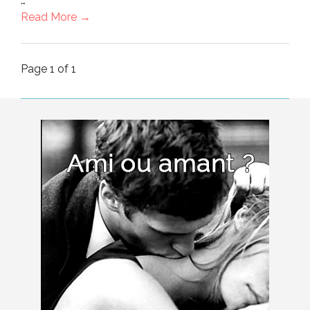
…
Read More →
Page 1 of 1