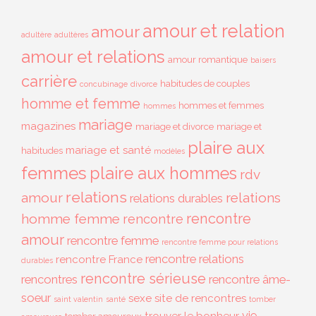
amour et relation
amour
adultère
adultères
amour et relations
amour romantique
baisers
carrière
habitudes de couples
concubinage
divorce
homme et femme
hommes et femmes
hommes
mariage
magazines
mariage et divorce
mariage et
plaire aux
mariage et santé
habitudes
modèles
femmes
plaire aux hommes
rdv
relations
amour
relations
relations durables
rencontre
homme femme
rencontre
amour
rencontre femme
rencontre femme pour relations
rencontre relations
rencontre France
durables
rencontre sérieuse
rencontres
rencontre âme-
soeur
sexe
site de rencontres
saint valentin
santé
tomber
vie