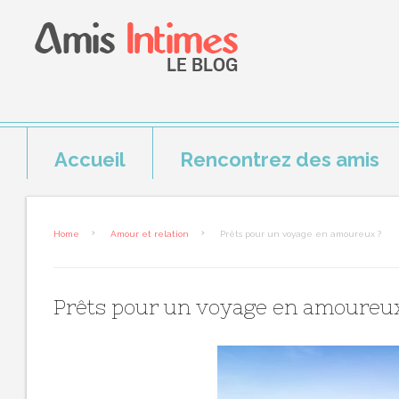
Accueil
Rencontrez des amis
Home
Amour et relation
Prêts pour un voyage en amoureux ?
Prêts pour un voyage en amoureu