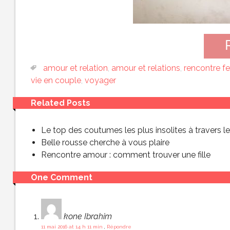
amour et relation
,
amour et relations
,
rencontre f
vie en couple
,
voyager
Related Posts
Le top des coutumes les plus insolites à travers 
Belle rousse cherche à vous plaire
Rencontre amour : comment trouver une fille
One Comment
kone Ibrahim
11 mai 2016 at 14 h 11 min
,
Répondre