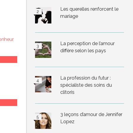
Les querelles renforcent le
mariage
onheur
,
La perception de l’amour
diffère selon les pays
La profession du futur :
spécialiste des soins du
clitoris
3 leçons d’amour de Jennifer
Lopez