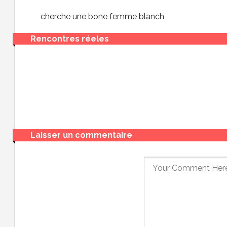
cherche une bone femme blanch
Rencontres réeles
Laisser un commentaire