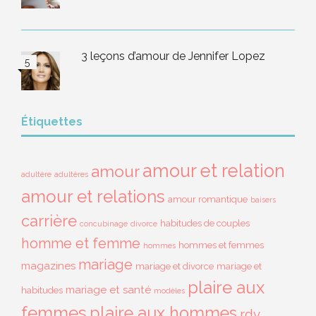
3 leçons d’amour de Jennifer Lopez
Étiquettes
amour et relation
amour
adultère
adultères
amour et relations
amour romantique
baisers
carrière
habitudes de couples
concubinage
divorce
homme et femme
hommes et femmes
hommes
mariage
magazines
mariage et divorce
mariage et
plaire aux
mariage et santé
habitudes
modèles
femmes
plaire aux hommes
rdv