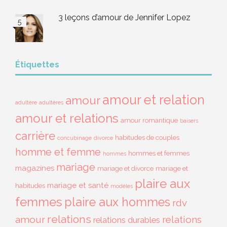
3 leçons d’amour de Jennifer Lopez
Étiquettes
amour et relation
amour
adultère
adultères
amour et relations
amour romantique
baisers
carrière
habitudes de couples
concubinage
divorce
homme et femme
hommes et femmes
hommes
mariage
magazines
mariage et divorce
mariage et
plaire aux
mariage et santé
habitudes
modèles
femmes
plaire aux hommes
rdv
relations
amour
relations
relations durables