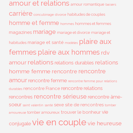
amour et relations
amour romantique
baisers
carrière
habitudes de couples
concubinage
divorce
homme et femme
hommes et femmes
hommes
mariage
magazines
mariage et divorce
mariage et
plaire aux
mariage et santé
habitudes
modèles
femmes
plaire aux hommes
rdv
relations
amour
relations
relations durables
rencontre
homme femme
rencontre
amour
rencontre femme
rencontre femme pour relations
rencontre relations
rencontre France
durables
rencontre sérieuse
rencontres
rencontre âme-
soeur
sexe
site de rencontres
saint valentin
santé
tomber
vie
trouver le bonheur
tomber amoureux
amoureuse
vie en couple
vie heureuse
conjugale