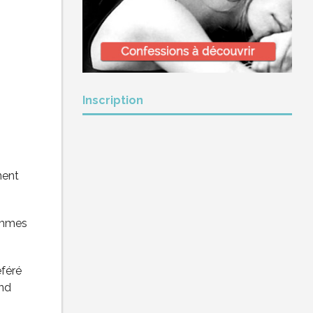
Inscription
nent
hommes
éféré
and