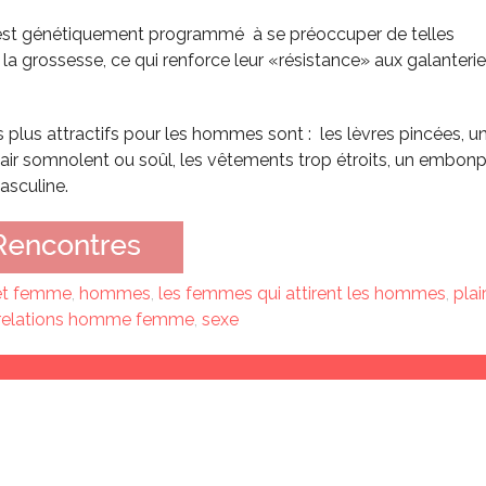
st génétiquement programmé à se préoccuper de telles
a grossesse, ce qui renforce leur «résistance» aux galanteri
s plus attractifs pour les hommes sont : les lèvres pincées, u
l’air somnolent ou soûl, les vêtements trop étroits, un embonp
masculine.
t femme
,
hommes
,
les femmes qui attirent les hommes
,
plai
relations homme femme
,
sexe