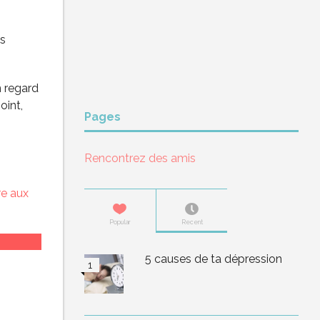
es
n regard
oint,
Pages
Rencontrez des amis
re aux
Popular
Recent
5 causes de ta dépression