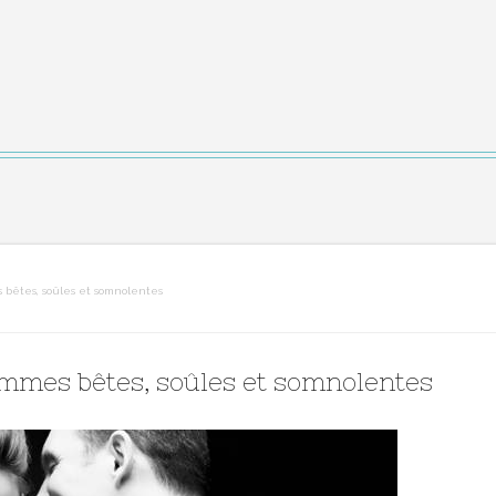
 bêtes, soûles et somnolentes
emmes bêtes, soûles et somnolentes