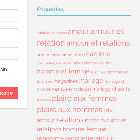
Étiquettes
amour et
amour
adultère
adultères
relation
amour et relations
carrière
amour romantique
baisers
habitudes de couples
concubinage
divorce
ain
homme et femme
hommes et
hommes
mariage
magazines
femmes
mariage et
mariage et santé
divorce
mariage et habitudes
plaire aux femmes
modèles
plaire aux hommes
rdv
relations
amour
relations durables
relations homme femme
rencontre amour
rencontre